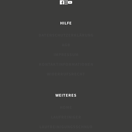
HILFE
DATENSCHUTZERKLÄRUNG
AGB
IMPRESSUM
KONTAKTINFORMATIONEN
WIDERRUFSRECHT
WEITERES
HOME
LAUFREINIGER
LAUFREINIGUNGSSCHNUR