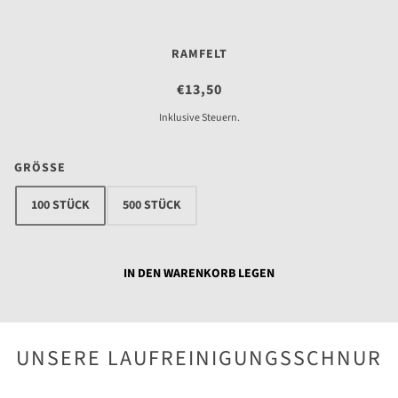
KALIBER 6 MM / 243 WIN.
RAMFELT
€13,50
Inklusive Steuern.
GRÖSSE
100 STÜCK
500 STÜCK
IN DEN WARENKORB LEGEN
UNSERE LAUFREINIGUNGSSCHNUR