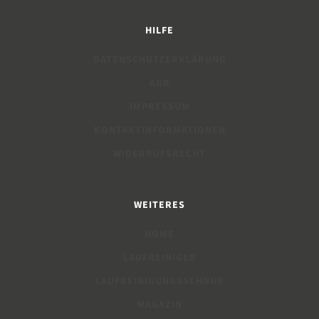
HILFE
DATENSCHUTZERKLÄRUNG
AGB
IMPRESSUM
KONTAKTINFORMATIONEN
WIDERRUFSRECHT
WEITERES
HOME
LAUFREINIGER
LAUFREINIGUNGSSCHNUR
MAGAZIN